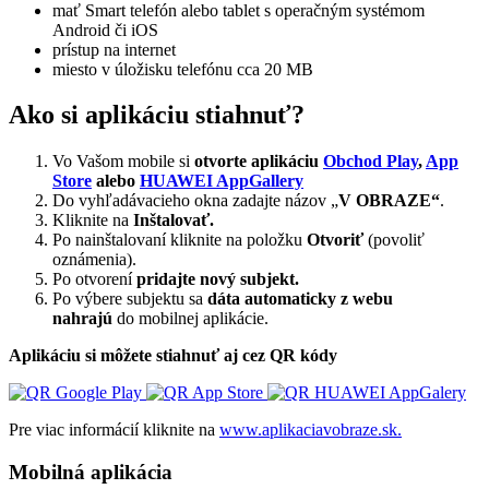
mať Smart telefón alebo tablet s operačným systémom
Android či iOS
prístup na internet
miesto v úložisku telefónu cca 20 MB
Ako si aplikáciu stiahnuť?
Vo Vašom mobile si
otvorte aplikáciu
Obchod Play
,
App
Store
alebo
HUAWEI AppGallery
Do vyhľadávacieho okna zadajte názov „
V OBRAZE“
.
Kliknite na
Inštalovať.
Po nainštalovaní kliknite na položku
Otvoriť
(povoliť
oznámenia).
Po otvorení
pridajte nový subjekt.
Po výbere subjektu sa
dáta automaticky z webu
nahrajú
do mobilnej aplikácie.
Aplikáciu si môžete stiahnuť aj cez QR kódy
Pre viac informácií kliknite na
www.aplikaciavobraze.sk.
Mobilná aplikácia