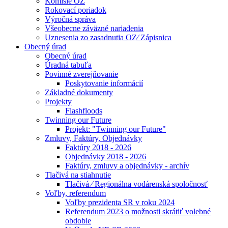
Komisie OZ
Rokovací poriadok
Výročná správa
Všeobecne záväzné nariadenia
Uznesenia zo zasadnutia OZ⁄ Zápisnica
Obecný úrad
Obecný úrad
Úradná tabuľa
Povinné zverejňovanie
Poskytovanie informácií
Základné dokumenty
Projekty
Flashfloods
Twinning our Future
Projekt: "Twinning our Future"
Zmluvy, Faktúry, Objednávky
Faktúry 2018 - 2026
Objednávky 2018 - 2026
Faktúry, zmluvy a objednávky - archív
Tlačivá na stiahnutie
Tlačivá ⁄ Regionálna vodárenská spoločnosť
Voľby, referendum
Voľby prezidenta SR v roku 2024
Referendum 2023 o možnosti skrátiť volebné
obdobie