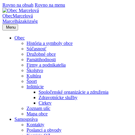
Rovno na obsah
Rovno na menu
Obec
Marcelová
Marcelháza
község
Menu
Obec
História a symboly obce
Súčasnosť
Družobné obce
Pamätihodnosti
Firmy a podnikatelia
Školstvo
Kultúra
Šport
Inštitúcie
Spoločenské organizácie a združenia
Zdravotnícke služby
Cirkev
Zoznam ulíc
Mapa obce
Samospráva
Kontakty
Poslanci a obvody