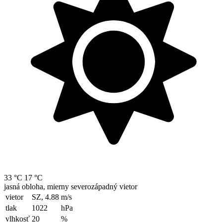
33 °C
17 °C
jasná obloha, mierny severozápadný vietor
vietor
SZ, 4.88
m/s
tlak
1022
hPa
vlhkosť
20
%