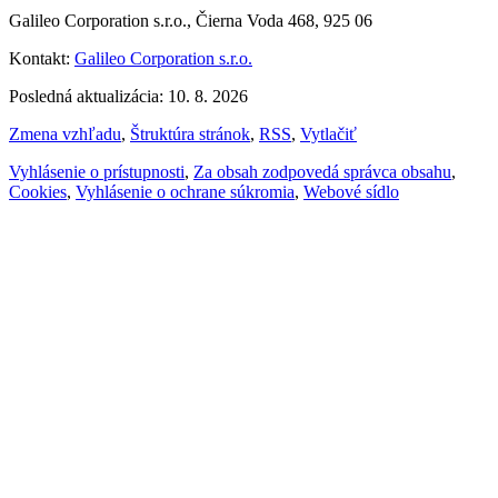
Galileo Corporation s.r.o., Čierna Voda 468, 925 06
Kontakt:
Galileo Corporation s.r.o.
Posledná aktualizácia: 10. 8. 2026
Zmena vzhľadu
,
Štruktúra stránok
,
RSS
,
Vytlačiť
Vyhlásenie o prístupnosti
,
Za obsah zodpovedá správca obsahu
,
Cookies
,
Vyhlásenie o ochrane súkromia
,
Webové sídlo