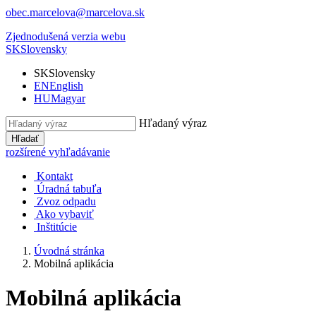
obec.marcelova@marcelova.sk
Zjednodušená verzia webu
SK
Slovensky
SK
Slovensky
EN
English
HU
Magyar
Hľadaný výraz
Hľadať
rozšírené vyhľadávanie
Kontakt
Úradná tabuľa
Zvoz odpadu
Ako vybaviť
Inštitúcie
Úvodná stránka
Mobilná aplikácia
Mobilná aplikácia