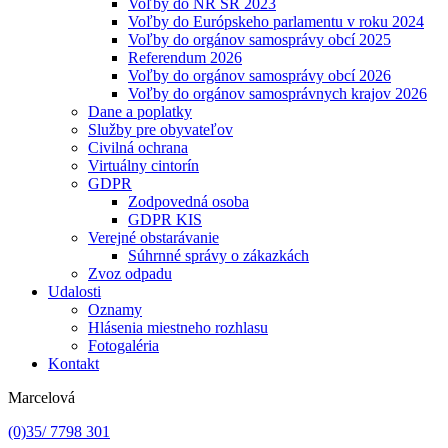
Voľby do NR SR 2023
Voľby do Európskeho parlamentu v roku 2024
Voľby do orgánov samosprávy obcí 2025
Referendum 2026
Voľby do orgánov samosprávy obcí 2026
Voľby do orgánov samosprávnych krajov 2026
Dane a poplatky
Služby pre obyvateľov
Civilná ochrana
Virtuálny cintorín
GDPR
Zodpovedná osoba
GDPR KIS
Verejné obstarávanie
Súhrnné správy o zákazkách
Zvoz odpadu
Udalosti
Oznamy
Hlásenia miestneho rozhlasu
Fotogaléria
Kontakt
Marcelová
(0)35/ 7798 301