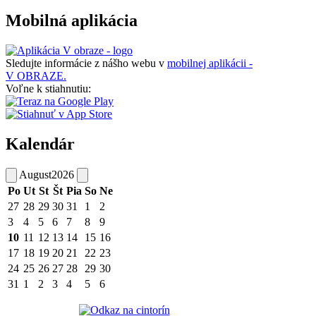
Mobilná aplikácia
Sledujte informácie z nášho webu v
mobilnej aplikácii -
V OBRAZE.
Voľne k stiahnutiu:
Kalendár
August
2026
Po
Ut
St
Št
Pia
So
Ne
27
28
29
30
31
1
2
3
4
5
6
7
8
9
10
11
12
13
14
15
16
17
18
19
20
21
22
23
24
25
26
27
28
29
30
31
1
2
3
4
5
6