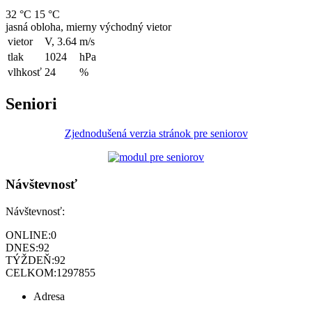
32 °C
15 °C
jasná obloha, mierny východný vietor
vietor
V, 3.64
m/s
tlak
1024
hPa
vlhkosť
24
%
Seniori
Zjednodušená verzia stránok pre seniorov
Návštevnosť
Návštevnosť:
ONLINE:
0
DNES:
92
TÝŽDEŇ:
92
CELKOM:
1297855
Adresa