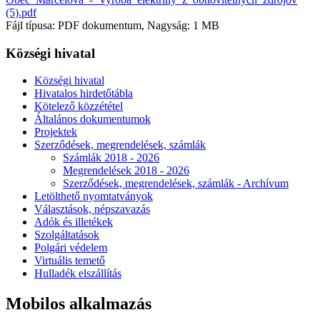
(5).pdf
Fájl típusa: PDF dokumentum, Nagyság: 1 MB
Községi hivatal
Községi hivatal
Hivatalos hirdetőtábla
Kötelező közzététel
Általános dokumentumok
Projektek
Szerződések, megrendelések, számlák
Számlák 2018 - 2026
Megrendelések 2018 - 2026
Szerződések, megrendelések, számlák - Archívum
Letölthető nyomtatványok
Választások, népszavazás
Adók és illetékek
Szolgáltatások
Polgári védelem
Virtuális temető
Hulladék elszállítás
Mobilos alkalmazás