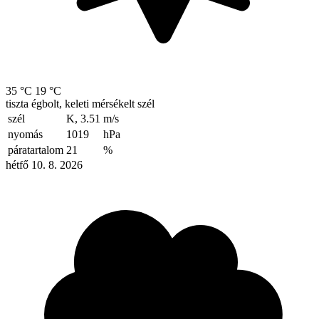
35 °C
19 °C
tiszta égbolt, keleti mérsékelt szél
szél
K, 3.51
m/s
nyomás
1019
hPa
páratartalom
21
%
hétfő 10. 8. 2026