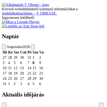
Kövesd weboldalunkról származó információkat a
mobilalkalmazásban – V OBRAZE.
Ingyenesen letölthető:
Naptár
Augusztus
2026
Hé
Ke
Sze
Csü
Pé
Szo
Va
27
28
29
30
31
1
2
3
4
5
6
7
8
9
10
11
12
13
14
15
16
17
18
19
20
21
22
23
24
25
26
27
28
29
30
31
1
2
3
4
5
6
Aktuális időjárás