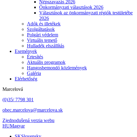
Népszavazás 2026
Önkormányzati választások 2026
Választások az önkormányzati régiók testületébe
2026
Adók és illetékek
Szolgáltatások
Polgári védelem
Virtuális temető
Hulladék elszállítás
Események
Értesítés
Aktuális programok
Hangosbemondó közlemények
Galéria
Elérhetőség
Marcelová
(0)35/ 7798 301
obec.marcelova@marcelova.sk
Zjednodušená verzia webu
HU
Magyar
SK
Slovensky