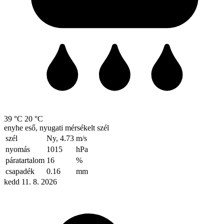
39 °C
20 °C
enyhe eső, nyugati mérsékelt szél
szél
Ny, 4.73
m/s
nyomás
1015
hPa
páratartalom
16
%
csapadék
0.16
mm
kedd 11. 8. 2026