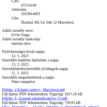
Cjsz.:
47214244
Adószám:
2023814683
Cím:
Školská 381/14, 946 32 Marcelová
Aláíró személy neve:
Ervin Varga
Aláíró személy funkciója:
starosta obce
Nyilvánosságra hozás napja:
12. 5. 2023
Szerződés hatályba lépésének a napja:
13. 5. 2023
Szerződéskötés/szerződés jóváhagyás napja:
11. 5. 2023
Szerződés megszűnésének a napja:
Nincs megadva
Príloha_4 Kúpnej zmluvy_Marcelová.pdf
Fájl típusa: PDF dokumentum, Nagyság: 1017,16 kB
Príloha_8_Zoznam subdodávateľov (3).pdf
Fájl típusa: PDF dokumentum, Nagyság: 739,95 kB
Obec_Marcelova_-_Vyroba_elektriny_z_obnovitelnych_zdrojov