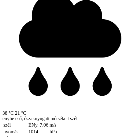
38 °C
21 °C
enyhe eső, északnyugati mérsékelt szél
szél
ÉNy, 7.06
m/s
nyomás
1014
hPa