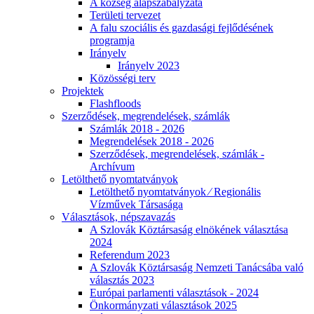
A község alapszabályzata
Területi tervezet
A falu szociális és gazdasági fejlődésének
programja
Irányelv
Irányelv 2023
Közösségi terv
Projektek
Flashfloods
Szerződések, megrendelések, számlák
Számlák 2018 - 2026
Megrendelések 2018 - 2026
Szerződések, megrendelések, számlák -
Archívum
Letölthető nyomtatványok
Letölthető nyomtatványok ⁄ Regionális
Vízművek Társasága
Választások, népszavazás
A Szlovák Köztársaság elnökének választása
2024
Referendum 2023
A Szlovák Köztársaság Nemzeti Tanácsába való
választás 2023
Európai parlamenti választások - 2024
Önkormányzati választások 2025