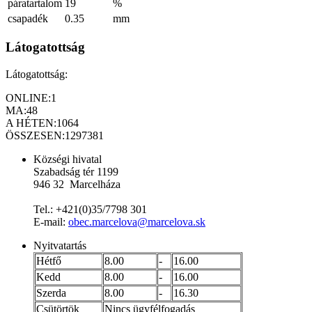
páratartalom
19
%
csapadék
0.35
mm
Látogatottság
Látogatottság:
ONLINE:
1
MA:
48
A HÉTEN:
1064
ÖSSZESEN:
1297381
Községi hivatal
Szabadság tér 1199
946 32 Marcelháza
Tel.: +421(0)35/7798 301
E-mail:
obec.marcelova@marcelova.sk
Nyitvatartás
Hétfő
8.00
-
16.00
Kedd
8.00
-
16.00
Szerda
8.00
-
16.30
Csütörtök
Nincs ügyfélfogadás