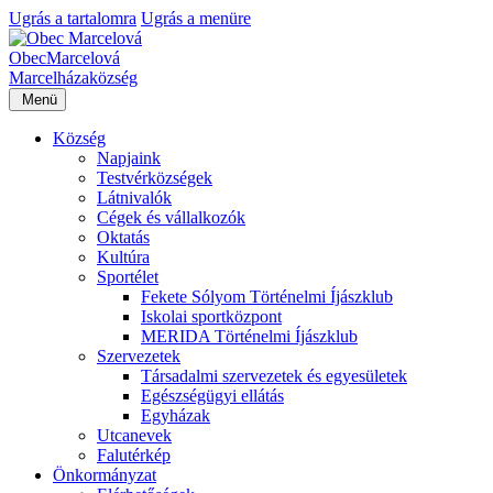
Ugrás a tartalomra
Ugrás a menüre
Obec
Marcelová
Marcelháza
község
Menü
Község
Napjaink
Testvérközségek
Látnivalók
Cégek és vállalkozók
Oktatás
Kultúra
Sportélet
Fekete Sólyom Történelmi Íjászklub
Iskolai sportközpont
MERIDA Történelmi Íjászklub
Szervezetek
Társadalmi szervezetek és egyesületek
Egészségügyi ellátás
Egyházak
Utcanevek
Falutérkép
Önkormányzat