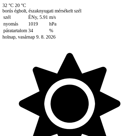
32 °C
20 °C
borús égbolt, északnyugati mérsékelt szél
szél
ÉNy, 5.91
m/s
nyomás
1019
hPa
páratartalom
34
%
holnap, vasárnap 9. 8. 2026