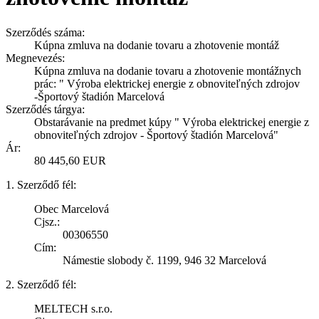
Szerződés száma:
Kúpna zmluva na dodanie tovaru a zhotovenie montáž
Megnevezés:
Kúpna zmluva na dodanie tovaru a zhotovenie montážnych
prác: " Výroba elektrickej energie z obnoviteľných zdrojov
-Športový štadión Marcelová
Szerződés tárgya:
Obstarávanie na predmet kúpy " Výroba elektrickej energie z
obnoviteľných zdrojov - Športový štadión Marcelová"
Ár:
80 445,60 EUR
1. Szerződő fél:
Obec Marcelová
Cjsz.:
00306550
Cím:
Námestie slobody č. 1199, 946 32 Marcelová
2. Szerződő fél:
MELTECH s.r.o.