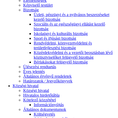
Elérhetőségek
Képviselő testület
Bizottság
Üzleti, pénzügyi és a nyilvános beszerzéseket
kezelő bizottság
Szociális és az egészségügyi ellátást kezelő
bizottság
Iskolaügyi és kulturális bizottság
Sport és ifjúsági bizottság
Rendvédelmi, környezetvédelmi és
területfejlesztési bizottság
Közérdekvédelmi és a vezetői beosztásban lévő
köztisztviselőket felügyelő bizottság
Bérlakásokat felügyelő bizottság
Ülésezési rendtartás
Éves jelentés
Általános érvényű rendeletek
Határozatok ⁄ Jegyzőkönyvek
Községi hivatal
Községi hivatal
Hivatalos hirdetőtábla
Kötelező közzététel
Információnyújtás
Általános dokumentumok
Költségvetés