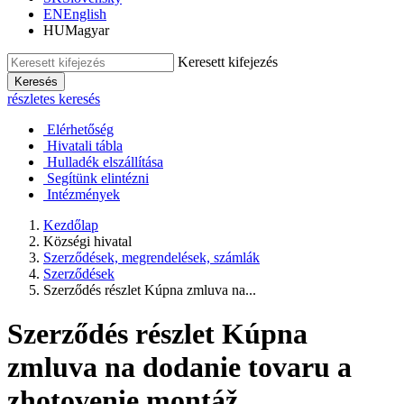
EN
English
HU
Magyar
Keresett kifejezés
Keresés
részletes keresés
Elérhetőség
Hivatali tábla
Hulladék elszállítása
Segítünk elintézni
Intézmények
Kezdőlap
Községi hivatal
Szerződések, megrendelések, számlák
Szerződések
Szerződés részlet Kúpna zmluva na...
Szerződés részlet Kúpna
zmluva na dodanie tovaru a
zhotovenie montáž