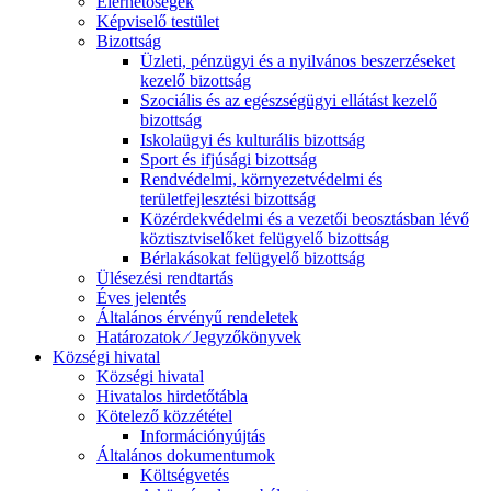
Elérhetőségek
Képviselő testület
Bizottság
Üzleti, pénzügyi és a nyilvános beszerzéseket
kezelő bizottság
Szociális és az egészségügyi ellátást kezelő
bizottság
Iskolaügyi és kulturális bizottság
Sport és ifjúsági bizottság
Rendvédelmi, környezetvédelmi és
területfejlesztési bizottság
Közérdekvédelmi és a vezetői beosztásban lévő
köztisztviselőket felügyelő bizottság
Bérlakásokat felügyelő bizottság
Ülésezési rendtartás
Éves jelentés
Általános érvényű rendeletek
Határozatok ⁄ Jegyzőkönyvek
Községi hivatal
Községi hivatal
Hivatalos hirdetőtábla
Kötelező közzététel
Információnyújtás
Általános dokumentumok
Költségvetés