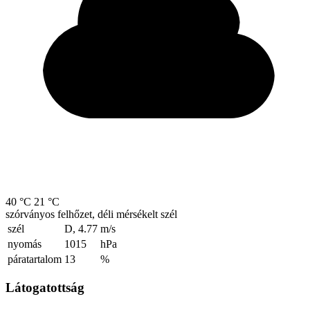
40 °C
21 °C
szórványos felhőzet, déli mérsékelt szél
szél
D, 4.77
m/s
nyomás
1015
hPa
páratartalom
13
%
Látogatottság