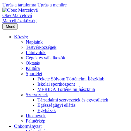
Ugrás a tartalomra
Ugrás a menüre
Obec
Marcelová
Marcelháza
község
Menü
Község
Napjaink
Testvérközségek
Látnivalók
Cégek és vállalkozók
Oktatás
Kultúra
Sportélet
Fekete Sólyom Történelmi Íjászklub
Iskolai sportközpont
MERIDA Történelmi Íjászklub
Szervezetek
Társadalmi szervezetek és egyesületek
Egészségügyi ellátás
Egyházak
Utcanevek
Falutérkép
Önkormányzat