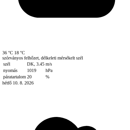
36 °C
18 °C
szórványos felhőzet, délkeleti mérsékelt szél
szél
DK, 3.45
m/s
nyomás
1019
hPa
páratartalom
20
%
hétfő 10. 8. 2026