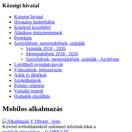
Községi hivatal
Községi hivatal
Hivatalos hirdetőtábla
Kötelező közzététel
Általános dokumentumok
Projektek
Szerződések, megrendelések, számlák
Számlák 2018 - 2026
Megrendelések 2018 - 2026
Szerződések, megrendelések, számlák - Archívum
Letölthető nyomtatványok
Választások, népszavazás
Adók és illetékek
Szolgáltatások
Polgári védelem
Virtuális temető
Hulladék elszállítás
Mobilos alkalmazás
Kövesd weboldalunkról származó információkat a
mobilalkalmazásban – V OBRAZE.