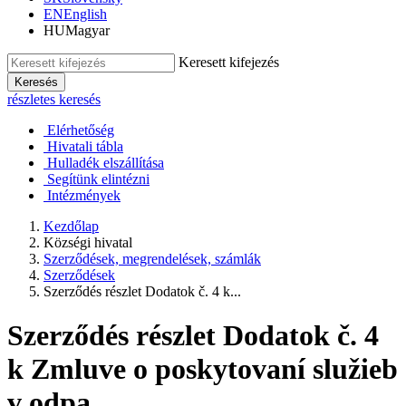
EN
English
HU
Magyar
Keresett kifejezés
Keresés
részletes keresés
Elérhetőség
Hivatali tábla
Hulladék elszállítása
Segítünk elintézni
Intézmények
Kezdőlap
Községi hivatal
Szerződések, megrendelések, számlák
Szerződések
Szerződés részlet Dodatok č. 4 k...
Szerződés részlet Dodatok č. 4
k Zmluve o poskytovaní služieb
v odpa