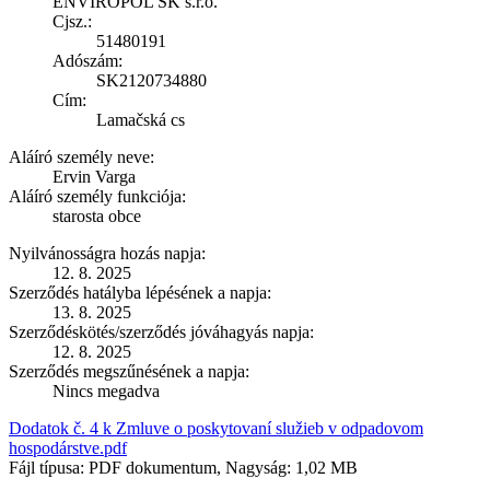
ENVIROPOL SK s.r.o.
Cjsz.:
51480191
Adószám:
SK2120734880
Cím:
Lamačská cs
Aláíró személy neve:
Ervin Varga
Aláíró személy funkciója:
starosta obce
Nyilvánosságra hozás napja:
12. 8. 2025
Szerződés hatályba lépésének a napja:
13. 8. 2025
Szerződéskötés/szerződés jóváhagyás napja:
12. 8. 2025
Szerződés megszűnésének a napja:
Nincs megadva
Dodatok č. 4 k Zmluve o poskytovaní služieb v odpadovom
hospodárstve.pdf
Fájl típusa: PDF dokumentum, Nagyság: 1,02 MB