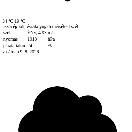
34 °C
19 °C
tiszta égbolt, északnyugati mérsékelt szél
szél
ÉNy, 4.93
m/s
nyomás
1018
hPa
páratartalom
24
%
vasárnap 9. 8. 2026