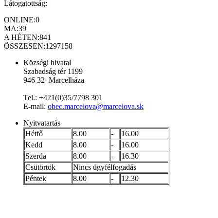
Látogatottság:
ONLINE:
0
MA:
39
A HÉTEN:
841
ÖSSZESEN:
1297158
Községi hivatal
Szabadság tér 1199
946 32 Marcelháza
Tel.: +421(0)35/7798 301
E-mail:
obec.marcelova@marcelova.sk
Nyitvatartás
Hétfő
8.00
-
16.00
Kedd
8.00
-
16.00
Szerda
8.00
-
16.30
Csütörtök
Nincs ügyfélfogadás
Péntek
8.00
-
12.30