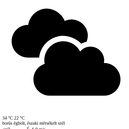
34 °C
22 °C
borús égbolt, északi mérsékelt szél