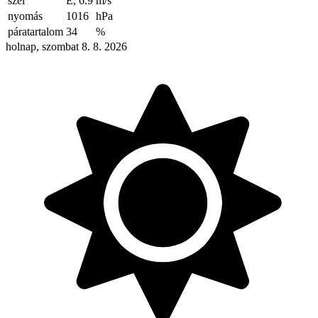
szél
É, 6.9
m/s
nyomás
1016
hPa
páratartalom
34
%
holnap, szombat 8. 8. 2026