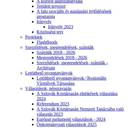
A község alapszabályzata
Területi tervezet
A falu szociális és gazdasági fejlődésének
programja
Irányelv
Irányelv 2023
Közösségi terv
Projektek
Flashfloods
Szerződések, megrendelések, számlák
Számlák 2018 - 2026
Megrendelések 2018 - 2026
Szerződések, megrendelések, számlák -
Archívum
Letölthető nyomtatványok
Letölthető nyomtatványok ⁄ Regionális
Vízművek Társasága
Választások, népszavazás
A Szlovák Köztársaság elnökének választása
2024
Referendum 2023
A Szlovák Köztársaság Nemzeti Tanácsába való
választás 2023
Európai parlamenti választások - 2024
Önkormányzati választások 2025