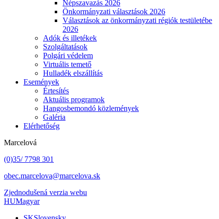
Népszavazás 2026
Önkormányzati választások 2026
Választások az önkormányzati régiók testületébe
2026
Adók és illetékek
Szolgáltatások
Polgári védelem
Virtuális temető
Hulladék elszállítás
Események
Értesítés
Aktuális programok
Hangosbemondó közlemények
Galéria
Elérhetőség
Marcelová
(0)35/ 7798 301
obec.marcelova@marcelova.sk
Zjednodušená verzia webu
HU
Magyar
SK
Slovensky