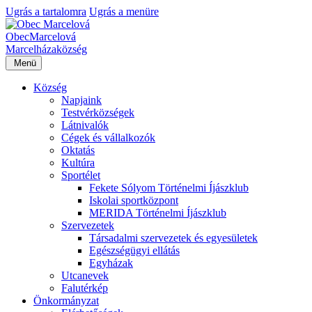
Ugrás a tartalomra
Ugrás a menüre
Obec
Marcelová
Marcelháza
község
Menü
Község
Napjaink
Testvérközségek
Látnivalók
Cégek és vállalkozók
Oktatás
Kultúra
Sportélet
Fekete Sólyom Történelmi Íjászklub
Iskolai sportközpont
MERIDA Történelmi Íjászklub
Szervezetek
Társadalmi szervezetek és egyesületek
Egészségügyi ellátás
Egyházak
Utcanevek
Falutérkép
Önkormányzat