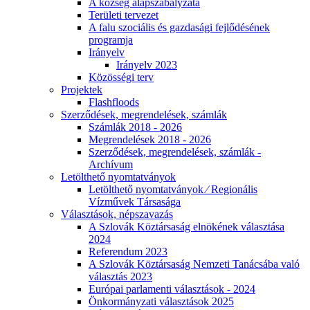
A község alapszabályzata
Területi tervezet
A falu szociális és gazdasági fejlődésének
programja
Irányelv
Irányelv 2023
Közösségi terv
Projektek
Flashfloods
Szerződések, megrendelések, számlák
Számlák 2018 - 2026
Megrendelések 2018 - 2026
Szerződések, megrendelések, számlák -
Archívum
Letölthető nyomtatványok
Letölthető nyomtatványok ⁄ Regionális
Vízművek Társasága
Választások, népszavazás
A Szlovák Köztársaság elnökének választása
2024
Referendum 2023
A Szlovák Köztársaság Nemzeti Tanácsába való
választás 2023
Európai parlamenti választások - 2024
Önkormányzati választások 2025