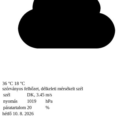
36 °C
18 °C
szórványos felhőzet, délkeleti mérsékelt szél
szél
DK, 3.45
m/s
nyomás
1019
hPa
páratartalom
20
%
hétfő 10. 8. 2026