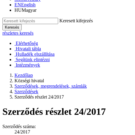
EN
English
HU
Magyar
Keresett kifejezés
Keresés
részletes keresés
Elérhetőség
Hivatali tábla
Hulladék elszállítása
Segítünk elintézni
Intézmények
Kezdőlap
Községi hivatal
Szerződések, megrendelések, számlák
Szerződések
Szerződés részlet 24/2017
Szerződés részlet 24/2017
Szerződés száma:
24/2017