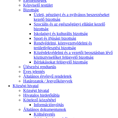
Elérhetőségek
Képviselő testület
Bizottság
Üzleti, pénzügyi és a nyilvános beszerzéseket
kezelő bizottság
Szociális és az egészségügyi ellátást kezelő
bizottság
Iskolaügyi és kulturális bizottság
Sport és ifjúsági bizottság
Rendvédelmi, környezetvédelmi és
területfejlesztési bizottság
Közérdekvédelmi és a vezetői beosztásban lévő
köztisztviselőket felügyelő bizottság
Bérlakásokat felügyelő bizottság
Ülésezési rendtartás
Éves jelentés
Általános érvényű rendeletek
Határozatok ⁄ Jegyzőkönyvek
Községi hivatal
Községi hivatal
Hivatalos hirdetőtábla
Kötelező közzététel
Információnyújtás
Általános dokumentumok
Költségvetés