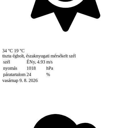
34 °C
19 °C
tiszta égbolt, északnyugati mérsékelt szél
szél
ÉNy, 4.93
m/s
nyomás
1018
hPa
páratartalom
24
%
vasárnap 9. 8. 2026