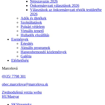
Népszavazás 2026
Önkormányzati választások 2026
Választások az önkormányzati régiók testületébe
2026
Adók és illetékek
Szolgáltatások
Polgári védelem
Virtuális temető
Hulladék elszállítás
Események
Értesítés
Aktuális programok
Hangosbemondó közlemények
Galéria
Elérhetőség
Marcelová
(0)35/ 7798 301
obec.marcelova@marcelova.sk
Zjednodušená verzia webu
HU
Magyar
SK
Slovensky