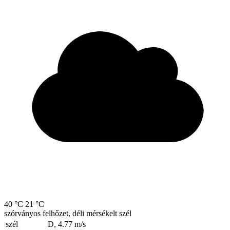
40 °C
21 °C
szórványos felhőzet, déli mérsékelt szél
szél
D, 4.77
m/s