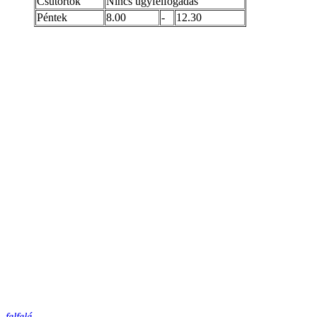
Csütörtök
Nincs ügyfélfogadás
Péntek
8.00
-
12.30
felfelé