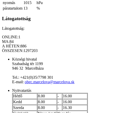
nyomás
1015
hPa
páratartalom
13
%
Látogatottság
Látogatottság:
ONLINE:
1
MA:
84
A HÉTEN:
886
ÖSSZESEN:
1297203
Községi hivatal
Szabadság tér 1199
946 32 Marcelháza
Tel.: +421(0)35/7798 301
E-mail:
obec.marcelova@marcelova.sk
Nyitvatartás
Hétfő
8.00
-
16.00
Kedd
8.00
-
16.00
Szerda
8.00
-
16.30