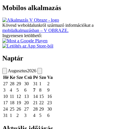
Mobilos alkalmazás
Kövesd weboldalunkról származó információkat a
mobilalkalmazásban – V OBRAZE.
Ingyenesen letölthető:
Naptár
Augusztus
2026
Hé
Ke
Sze
Csü
Pé
Szo
Va
27
28
29
30
31
1
2
3
4
5
6
7
8
9
10
11
12
13
14
15
16
17
18
19
20
21
22
23
24
25
26
27
28
29
30
31
1
2
3
4
5
6
Aktuális időjárás