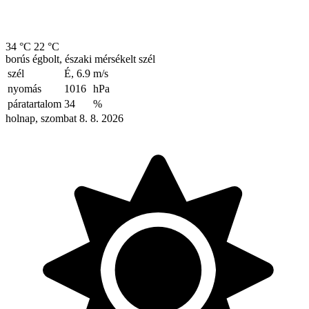
34 °C
22 °C
borús égbolt, északi mérsékelt szél
szél
É, 6.9
m/s
nyomás
1016
hPa
páratartalom
34
%
holnap, szombat 8. 8. 2026