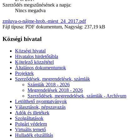
Szerződés megszűnésének a napja:
Nincs megadva
zmluva-o-nájme-hrob.-miest_24_2017.pdf
Fájl típusa: PDF dokumentum, Nagyság: 237,19 kB
Községi hivatal
Községi hivatal
Hivatalos hirdetőtábla
Kötelező közzététel
Általános dokumentumok
Projektek
Szerződések, megrendelések, számlák
Számlák 2018 - 2026
Megrendelések 2018 - 2026
Szerződések, megrendelések, számlák - Archívum
Letölthető nyomtatványok
Választások, népszavazás
Adók és illetékek
Szolgáltatások
Polgári védelem
Virtuális temető
Hulladék elszállítás