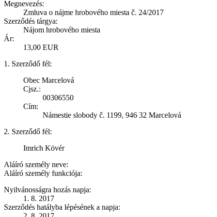
Megnevezés:
Zmluva o nájme hrobového miesta č. 24/2017
Szerződés tárgya:
Nájom hrobového miesta
Ár:
13,00 EUR
1. Szerződő fél:
Obec Marcelová
Cjsz.:
00306550
Cím:
Námestie slobody č. 1199, 946 32 Marcelová
2. Szerződő fél:
Imrich Kövér
Aláíró személy neve:
Aláíró személy funkciója:
Nyilvánosságra hozás napja:
1. 8. 2017
Szerződés hatályba lépésének a napja:
2. 8. 2017