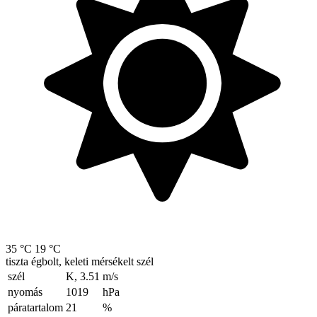
35 °C
19 °C
tiszta égbolt, keleti mérsékelt szél
szél
K, 3.51
m/s
nyomás
1019
hPa
páratartalom
21
%