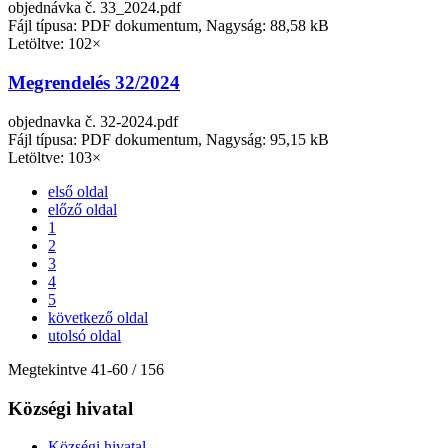
objednávka č. 33_2024.pdf
Fájl típusa: PDF dokumentum, Nagyság: 88,58 kB
Letöltve: 102×
Megrendelés 32/2024
objednavka č. 32-2024.pdf
Fájl típusa: PDF dokumentum, Nagyság: 95,15 kB
Letöltve: 103×
első oldal
előző oldal
1
2
3
4
5
következő oldal
utolsó oldal
Megtekintve
41
-
60
/ 156
Községi hivatal
Községi hivatal