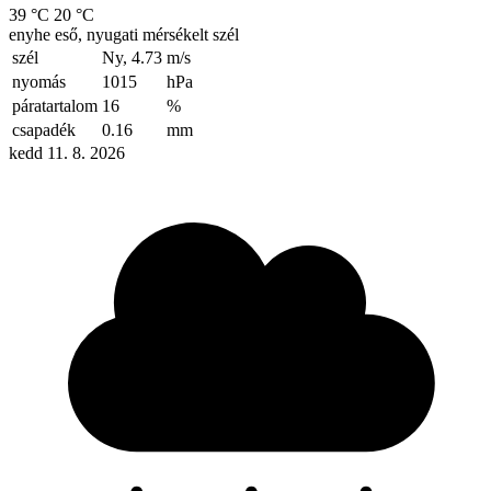
39 °C
20 °C
enyhe eső, nyugati mérsékelt szél
szél
Ny, 4.73
m/s
nyomás
1015
hPa
páratartalom
16
%
csapadék
0.16
mm
kedd 11. 8. 2026