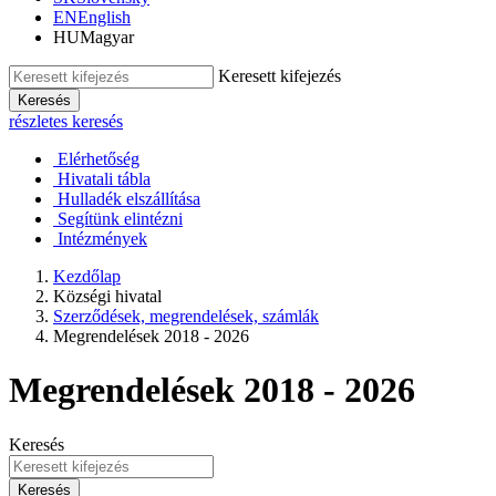
EN
English
HU
Magyar
Keresett kifejezés
Keresés
részletes keresés
Elérhetőség
Hivatali tábla
Hulladék elszállítása
Segítünk elintézni
Intézmények
Kezdőlap
Községi hivatal
Szerződések, megrendelések, számlák
Megrendelések 2018 - 2026
Megrendelések 2018 - 2026
Keresés
Keresés