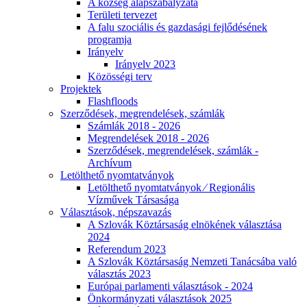
A község alapszabályzata
Területi tervezet
A falu szociális és gazdasági fejlődésének
programja
Irányelv
Irányelv 2023
Közösségi terv
Projektek
Flashfloods
Szerződések, megrendelések, számlák
Számlák 2018 - 2026
Megrendelések 2018 - 2026
Szerződések, megrendelések, számlák -
Archívum
Letölthető nyomtatványok
Letölthető nyomtatványok ⁄ Regionális
Vízművek Társasága
Választások, népszavazás
A Szlovák Köztársaság elnökének választása
2024
Referendum 2023
A Szlovák Köztársaság Nemzeti Tanácsába való
választás 2023
Európai parlamenti választások - 2024
Önkormányzati választások 2025