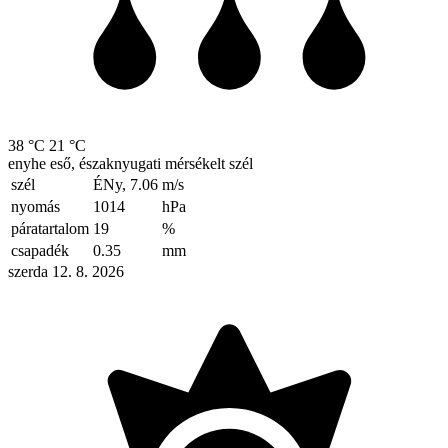
38 °C
21 °C
enyhe eső, északnyugati mérsékelt szél
szél
ÉNy, 7.06
m/s
nyomás
1014
hPa
páratartalom
19
%
csapadék
0.35
mm
szerda 12. 8. 2026