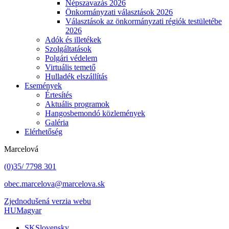
Népszavazás 2026
Önkormányzati választások 2026
Választások az önkormányzati régiók testületébe
2026
Adók és illetékek
Szolgáltatások
Polgári védelem
Virtuális temető
Hulladék elszállítás
Események
Értesítés
Aktuális programok
Hangosbemondó közlemények
Galéria
Elérhetőség
Marcelová
(0)35/ 7798 301
obec.marcelova@marcelova.sk
Zjednodušená verzia webu
HU
Magyar
SK
Slovensky