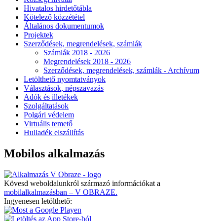
Hivatalos hirdetőtábla
Kötelező közzététel
Általános dokumentumok
Projektek
Szerződések, megrendelések, számlák
Számlák 2018 - 2026
Megrendelések 2018 - 2026
Szerződések, megrendelések, számlák - Archívum
Letölthető nyomtatványok
Választások, népszavazás
Adók és illetékek
Szolgáltatások
Polgári védelem
Virtuális temető
Hulladék elszállítás
Mobilos alkalmazás
Kövesd weboldalunkról származó információkat a
mobilalkalmazásban – V OBRAZE.
Ingyenesen letölthető: