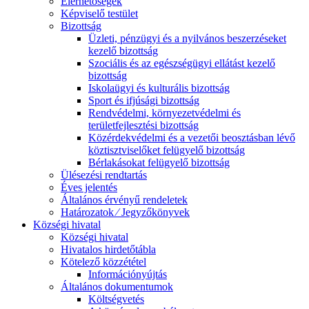
Elérhetőségek
Képviselő testület
Bizottság
Üzleti, pénzügyi és a nyilvános beszerzéseket
kezelő bizottság
Szociális és az egészségügyi ellátást kezelő
bizottság
Iskolaügyi és kulturális bizottság
Sport és ifjúsági bizottság
Rendvédelmi, környezetvédelmi és
területfejlesztési bizottság
Közérdekvédelmi és a vezetői beosztásban lévő
köztisztviselőket felügyelő bizottság
Bérlakásokat felügyelő bizottság
Ülésezési rendtartás
Éves jelentés
Általános érvényű rendeletek
Határozatok ⁄ Jegyzőkönyvek
Községi hivatal
Községi hivatal
Hivatalos hirdetőtábla
Kötelező közzététel
Információnyújtás
Általános dokumentumok
Költségvetés