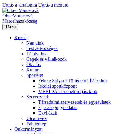
Ugrás a tartalomra
Ugrás a menüre
Obec
Marcelová
Marcelháza
község
Menü
Község
Napjaink
Testvérközségek
Látnivalók
Cégek és vállalkozók
Oktatás
Kultúra
Sportélet
Fekete Sólyom Történelmi Íjászklub
Iskolai sportközpont
MERIDA Történelmi Íjászklub
Szervezetek
Társadalmi szervezetek és egyesületek
Egészségügyi ellátás
Egyházak
Utcanevek
Falutérkép
Önkormányzat