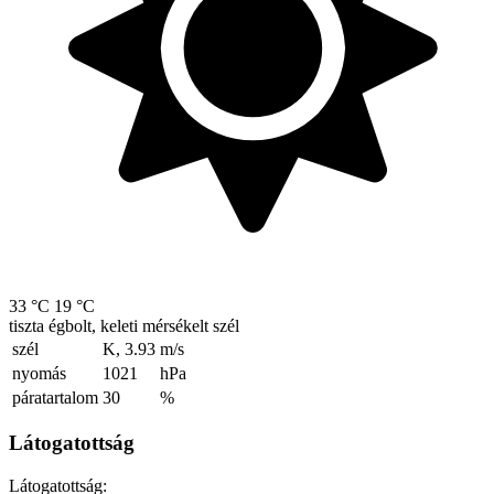
33 °C
19 °C
tiszta égbolt, keleti mérsékelt szél
szél
K, 3.93
m/s
nyomás
1021
hPa
páratartalom
30
%
Látogatottság
Látogatottság: