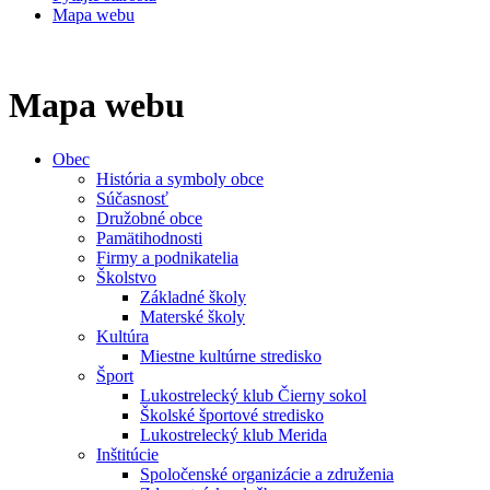
Mapa webu
Mapa webu
Obec
História a symboly obce
Súčasnosť
Družobné obce
Pamätihodnosti
Firmy a podnikatelia
Školstvo
Základné školy
Materské školy
Kultúra
Miestne kultúrne stredisko
Šport
Lukostrelecký klub Čierny sokol
Školské športové stredisko
Lukostrelecký klub Merida
Inštitúcie
Spoločenské organizácie a združenia