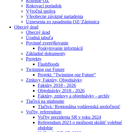
Komisie OZ
Rokovací poriadok
Výročná správa
Všeobecne záväzné nariadenia
Uznesenia zo zasadnutia OZ⁄ Zápisnica
Obecný úrad
Obecný úrad
Úradná tabuľa
Povinné zverejňovanie
Poskytovanie informácií
Základné dokumenty
Projekty
Flashfloods
Twinning our Future
Projekt: "Twinning our Future"
Zmluvy, Faktúry, Objednávky
Faktúry 2018 - 2026
Objednávky 2018 - 2026
Faktúry, zmluvy a objednávky - archív
Tlačivá na stiahnutie
Tlačivá ⁄ Regionálna vodárenská spoločnosť
Voľby, referendum
Voľby prezidenta SR v roku 2024
Referendum 2023 o možnosti skrátiť volebné
obdobie