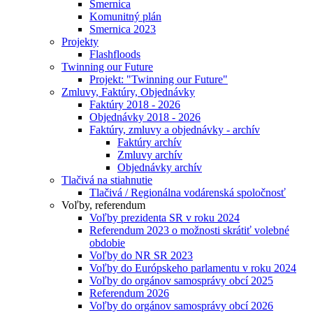
Smernica
Komunitný plán
Smernica 2023
Projekty
Flashfloods
Twinning our Future
Projekt: "Twinning our Future"
Zmluvy, Faktúry, Objednávky
Faktúry 2018 - 2026
Objednávky 2018 - 2026
Faktúry, zmluvy a objednávky - archív
Faktúry archív
Zmluvy archív
Objednávky archív
Tlačivá na stiahnutie
Tlačivá / Regionálna vodárenská spoločnosť
Voľby, referendum
Voľby prezidenta SR v roku 2024
Referendum 2023 o možnosti skrátiť volebné
obdobie
Voľby do NR SR 2023
Voľby do Európskeho parlamentu v roku 2024
Voľby do orgánov samosprávy obcí 2025
Referendum 2026
Voľby do orgánov samosprávy obcí 2026