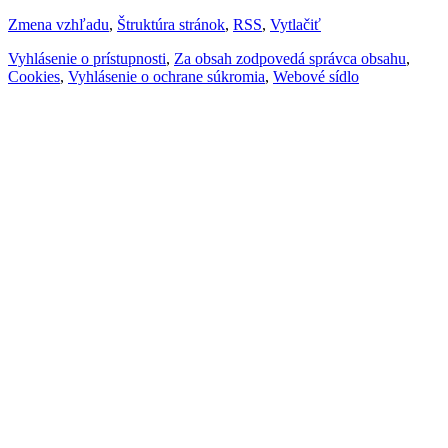
Zmena vzhľadu
,
Štruktúra stránok
,
RSS
,
Vytlačiť
Vyhlásenie o prístupnosti
,
Za obsah zodpovedá správca obsahu
,
Cookies
,
Vyhlásenie o ochrane súkromia
,
Webové sídlo