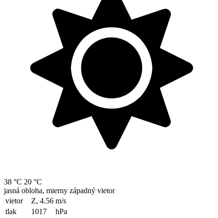
38 °C
20 °C
jasná obloha, mierny západný vietor
vietor
Z, 4.56
m/s
tlak
1017
hPa