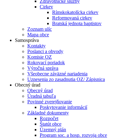
Zdravotnícke služby
Cirkev
Rímskokatolícka cirkev
Reformovaná cirkev
Bratská jednota baptistov
Zoznam ulíc
Mapa obce
Samospráva
Kontakty
Poslanci a obvody
Komisie OZ
Rokovací poriadok
Výročná správa
Všeobecne záväzné nariadenia
Uznesenia zo zasadnutia OZ/ Zápisnica
Obecný úrad
Obecný úrad
Úradná tabuľa
Povinné zverejňovanie
Poskytovanie informácií
Základné dokumenty
Rozpočet
Štatút obce
Územný plán
Program soc. a hosp. rozvoja obce