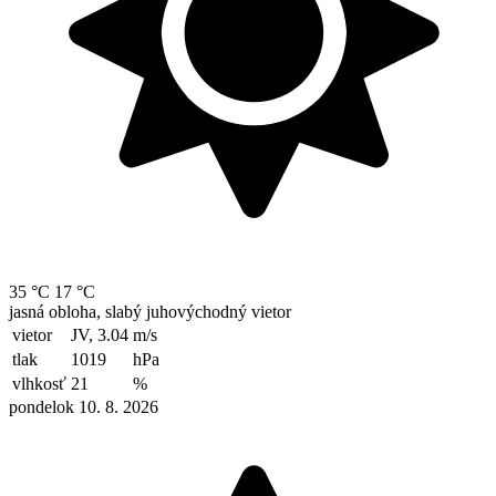
35 °C
17 °C
jasná obloha, slabý juhovýchodný vietor
vietor
JV, 3.04
m/s
tlak
1019
hPa
vlhkosť
21
%
pondelok 10. 8. 2026