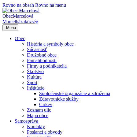
Rovno na obsah
Rovno na menu
Obec
Marcelová
Marcelháza
község
Menu
Obec
História a symboly obce
Súčasnosť
Družobné obce
Pamätihodnosti
Firmy a podnikatelia
Školstvo
Kultúra
Šport
Inštitúcie
Spoločenské organizácie a združenia
Zdravotnícke služby
Cirkev
Zoznam ulíc
Mapa obce
Samospráva
Kontakty
Poslanci a obvody