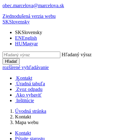
obec.marcelova@marcelova.sk
Zjednodušená verzia webu
SK
Slovensky
SK
Slovensky
EN
English
HU
Magyar
Hľadaný výraz
Hľadať
rozšírené vyhľadávanie
Kontakt
Úradná tabuľa
Zvoz odpadu
Ako vybaviť
Inštitúcie
Úvodná stránka
Kontakt
Mapa webu
Kontakt
Pýtajte starostu