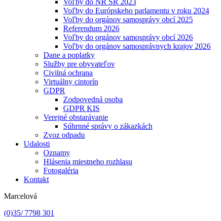
Voľby do NR SR 2023
Voľby do Európskeho parlamentu v roku 2024
Voľby do orgánov samosprávy obcí 2025
Referendum 2026
Voľby do orgánov samosprávy obcí 2026
Voľby do orgánov samosprávnych krajov 2026
Dane a poplatky
Služby pre obyvateľov
Civilná ochrana
Virtuálny cintorín
GDPR
Zodpovedná osoba
GDPR KIS
Verejné obstarávanie
Súhrnné správy o zákazkách
Zvoz odpadu
Udalosti
Oznamy
Hlásenia miestneho rozhlasu
Fotogaléria
Kontakt
Marcelová
(0)35/ 7798 301