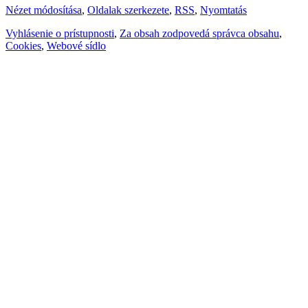
Nézet módosítása
,
Oldalak szerkezete
,
RSS
,
Nyomtatás
Vyhlásenie o prístupnosti
,
Za obsah zodpovedá správca obsahu
,
Cookies
,
Webové sídlo