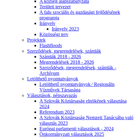
A község alapszabályzata
Területi tervezet
A falu szociális és gazdasági fejlődésének
programja
Irányelv
Irányelv 2023
Közösségi terv
Projektek
Flashfloods
Szerződések, megrendelések, számlák
Számlák 2018 - 2026
Megrendelések 2018 - 2026
Szerződések, megrendelések, számlák -
Archívum
Letölthető nyomtatványok
Letölthető nyomtatványok ⁄ Regionális
Vízművek Társasága
Választások, népszavazás
A Szlovák Köztársaság elnökének választása
2024
Referendum 2023
A Szlovák Köztársaság Nemzeti Tanácsába való
választás 2023
Európai parlamenti választások - 2024
Önkormányzati választások 2025