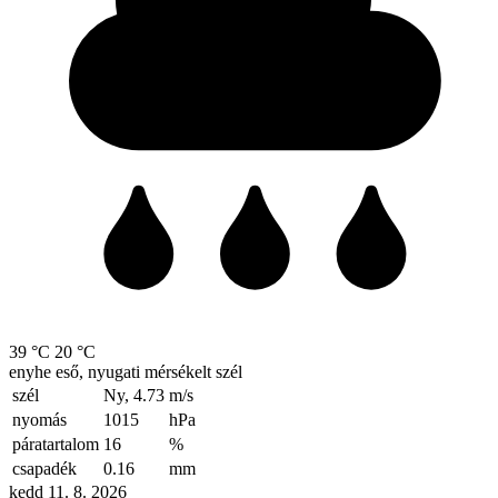
39 °C
20 °C
enyhe eső, nyugati mérsékelt szél
szél
Ny, 4.73
m/s
nyomás
1015
hPa
páratartalom
16
%
csapadék
0.16
mm
kedd 11. 8. 2026