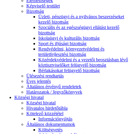
Elérhetőségek
Képviselő testület
Bizottság
Üzleti, pénzügyi és a nyilvános beszerzéseket
kezelő bizottság
Szociális és az egészségügyi ellátást kezelő
bizottság
Iskolaügyi és kulturális bizottság
Sport és ifjúsági bizottság
Rendvédelmi, környezetvédelmi és
területfejlesztési bizottság
Közérdekvédelmi és a vezetői beosztásban lévő
köztisztviselőket felügyelő bizottság
Bérlakásokat felügyelő bizottság
Ülésezési rendtartás
Éves jelentés
Általános érvényű rendeletek
Határozatok ⁄ Jegyzőkönyvek
Községi hivatal
Községi hivatal
Hivatalos hirdetőtábla
Kötelező közzététel
Információnyújtás
Általános dokumentumok
Költségvetés