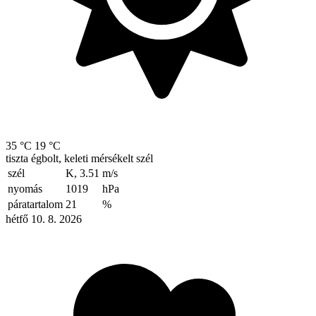
35 °C
19 °C
tiszta égbolt, keleti mérsékelt szél
szél
K, 3.51
m/s
nyomás
1019
hPa
páratartalom
21
%
hétfő 10. 8. 2026