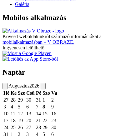
Galéria
Mobilos alkalmazás
Kövesd weboldalunkról származó információkat a
mobilalkalmazásban – V OBRAZE.
Ingyenesen letölthető:
Naptár
Augusztus
2026
Hé
Ke
Sze
Csü
Pé
Szo
Va
27
28
29
30
31
1
2
3
4
5
6
7
8
9
10
11
12
13
14
15
16
17
18
19
20
21
22
23
24
25
26
27
28
29
30
31
1
2
3
4
5
6