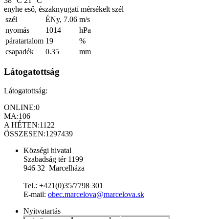
38 °C
21 °C
enyhe eső, északnyugati mérsékelt szél
szél
ÉNy, 7.06
m/s
nyomás
1014
hPa
páratartalom
19
%
csapadék
0.35
mm
Látogatottság
Látogatottság:
ONLINE:
0
MA:
106
A HÉTEN:
1122
ÖSSZESEN:
1297439
Községi hivatal
Szabadság tér 1199
946 32 Marcelháza
Tel.: +421(0)35/7798 301
E-mail:
obec.marcelova@marcelova.sk
Nyitvatartás