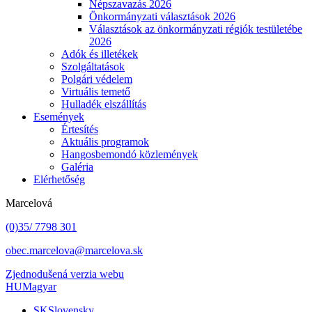
Népszavazás 2026
Önkormányzati választások 2026
Választások az önkormányzati régiók testületébe
2026
Adók és illetékek
Szolgáltatások
Polgári védelem
Virtuális temető
Hulladék elszállítás
Események
Értesítés
Aktuális programok
Hangosbemondó közlemények
Galéria
Elérhetőség
Marcelová
(0)35/ 7798 301
obec.marcelova@marcelova.sk
Zjednodušená verzia webu
HU
Magyar
SK
Slovensky