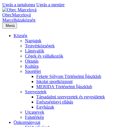
Ugrás a tartalomra
Ugrás a menüre
Obec
Marcelová
Marcelháza
község
Menü
Község
Napjaink
Testvérközségek
Látnivalók
Cégek és vállalkozók
Oktatás
Kultúra
Sportélet
Fekete Sólyom Történelmi Íjászklub
Iskolai sportközpont
MERIDA Történelmi Íjászklub
Szervezetek
Társadalmi szervezetek és egyesületek
Egészségügyi ellátás
Egyházak
Utcanevek
Falutérkép
Önkormányzat