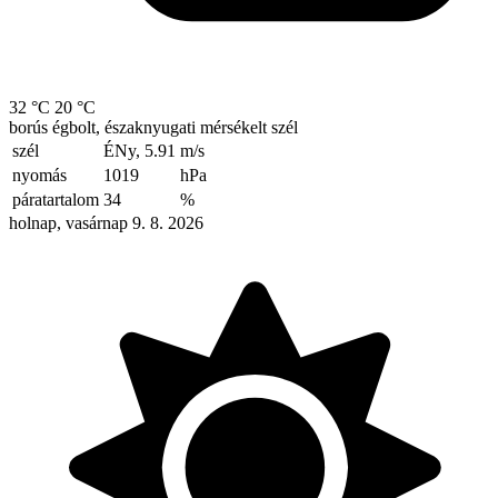
32 °C
20 °C
borús égbolt, északnyugati mérsékelt szél
szél
ÉNy, 5.91
m/s
nyomás
1019
hPa
páratartalom
34
%
holnap, vasárnap 9. 8. 2026