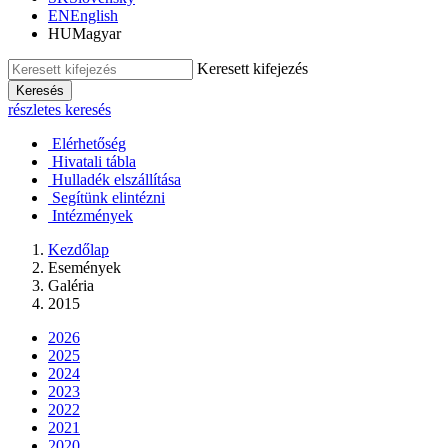
EN
English
HU
Magyar
Keresett kifejezés
Keresés
részletes keresés
Elérhetőség
Hivatali tábla
Hulladék elszállítása
Segítünk elintézni
Intézmények
Kezdőlap
Események
Galéria
2015
2026
2025
2024
2023
2022
2021
2020