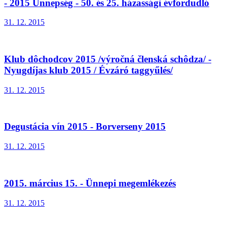
- 2015 Ünnepség - 50. és 25. házassági évfordudló
31. 12. 2015
Klub dôchodcov 2015 /výročná členská schôdza/ -
Nyugdíjas klub 2015 / Évzáró taggyűlés/
31. 12. 2015
Degustácia vín 2015 - Borverseny 2015
31. 12. 2015
2015. március 15. - Ünnepi megemlékezés
31. 12. 2015