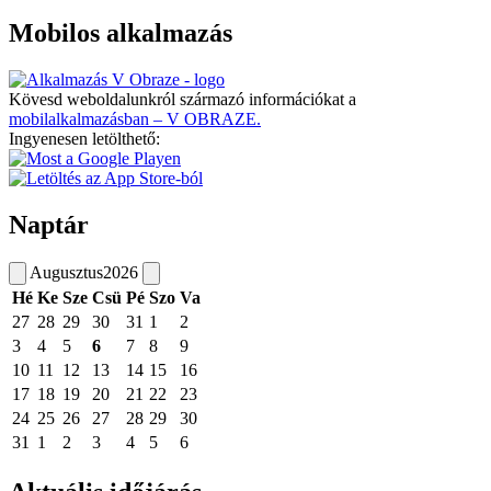
Mobilos alkalmazás
Kövesd weboldalunkról származó információkat a
mobilalkalmazásban – V OBRAZE.
Ingyenesen letölthető:
Naptár
Augusztus
2026
Hé
Ke
Sze
Csü
Pé
Szo
Va
27
28
29
30
31
1
2
3
4
5
6
7
8
9
10
11
12
13
14
15
16
17
18
19
20
21
22
23
24
25
26
27
28
29
30
31
1
2
3
4
5
6