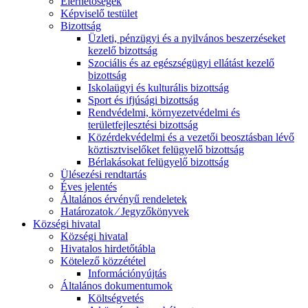
Elérhetőségek
Képviselő testület
Bizottság
Üzleti, pénzügyi és a nyilvános beszerzéseket
kezelő bizottság
Szociális és az egészségügyi ellátást kezelő
bizottság
Iskolaügyi és kulturális bizottság
Sport és ifjúsági bizottság
Rendvédelmi, környezetvédelmi és
területfejlesztési bizottság
Közérdekvédelmi és a vezetői beosztásban lévő
köztisztviselőket felügyelő bizottság
Bérlakásokat felügyelő bizottság
Ülésezési rendtartás
Éves jelentés
Általános érvényű rendeletek
Határozatok ⁄ Jegyzőkönyvek
Községi hivatal
Községi hivatal
Hivatalos hirdetőtábla
Kötelező közzététel
Információnyújtás
Általános dokumentumok
Költségvetés