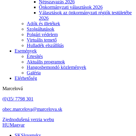
Népszavazás 2026
Önkormányzati választások 2026
Választások az önkormányzati régiók testületébe
2026
Adók és illetékek
Szolgáltatások
Polgári védelem
Virtuális temető
Hulladék elszállítás
Események
Értesítés
Aktuális programok
Hangosbemondó közlemények
Galéria
Elérhetőség
Marcelová
(0)35/ 7798 301
obec.marcelova@marcelova.sk
Zjednodušená verzia webu
HU
Magyar
SK
Slovensky