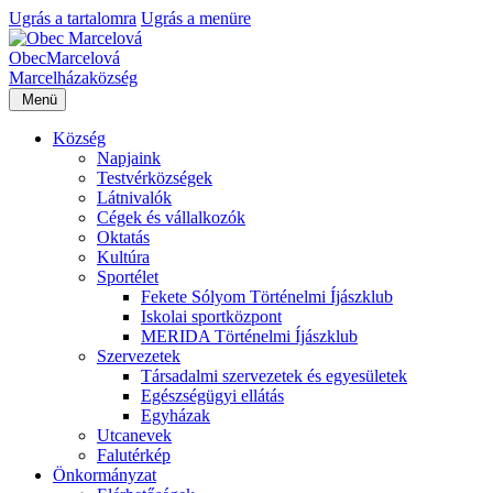
Ugrás a tartalomra
Ugrás a menüre
Obec
Marcelová
Marcelháza
község
Menü
Község
Napjaink
Testvérközségek
Látnivalók
Cégek és vállalkozók
Oktatás
Kultúra
Sportélet
Fekete Sólyom Történelmi Íjászklub
Iskolai sportközpont
MERIDA Történelmi Íjászklub
Szervezetek
Társadalmi szervezetek és egyesületek
Egészségügyi ellátás
Egyházak
Utcanevek
Falutérkép
Önkormányzat