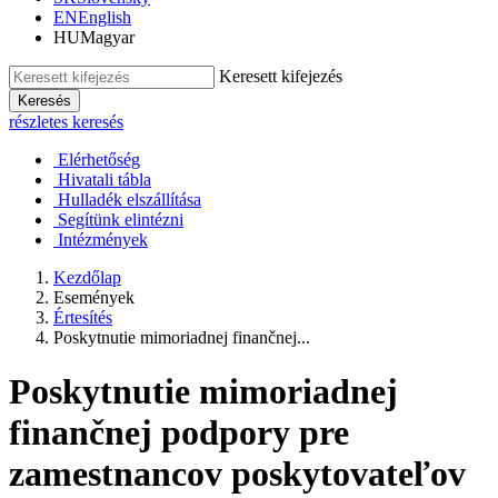
EN
English
HU
Magyar
Keresett kifejezés
Keresés
részletes keresés
Elérhetőség
Hivatali tábla
Hulladék elszállítása
Segítünk elintézni
Intézmények
Kezdőlap
Események
Értesítés
Poskytnutie mimoriadnej finančnej...
Poskytnutie mimoriadnej
finančnej podpory pre
zamestnancov poskytovateľov