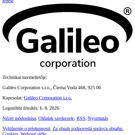
felfelé
Technikai üzemeltetője:
Galileo Corporation s.r.o., Čierna Voda 468, 925 06
Kapcsolat:
Galileo Corporation s.r.o.
Legutóbbi frissítés: 6. 8. 2026
Nézet módosítása
,
Oldalak szerkezete
,
RSS
,
Nyomtatás
Vyhlásenie o prístupnosti
,
Za obsah zodpovedá správca obsahu
,
Cookies
,
Webové sídlo