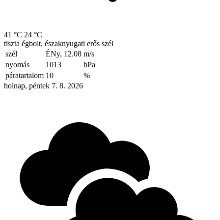
41 °C
24 °C
tiszta égbolt, északnyugati erős szél
szél
ÉNy, 12.08
m/s
nyomás
1013
hPa
páratartalom
10
%
holnap, péntek 7. 8. 2026