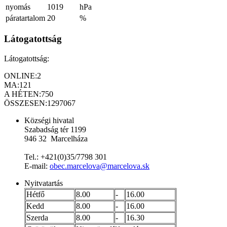
nyomás
1019
hPa
páratartalom
20
%
Látogatottság
Látogatottság:
ONLINE:
2
MA:
121
A HÉTEN:
750
ÖSSZESEN:
1297067
Községi hivatal
Szabadság tér 1199
946 32 Marcelháza
Tel.: +421(0)35/7798 301
E-mail:
obec.marcelova@marcelova.sk
Nyitvatartás
Hétfő
8.00
-
16.00
Kedd
8.00
-
16.00
Szerda
8.00
-
16.30