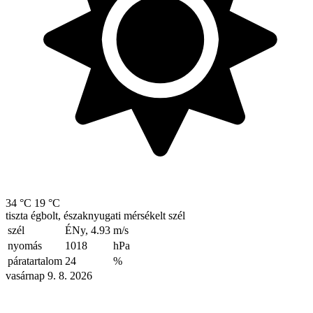
34 °C
19 °C
tiszta égbolt, északnyugati mérsékelt szél
szél
ÉNy, 4.93
m/s
nyomás
1018
hPa
páratartalom
24
%
vasárnap 9. 8. 2026