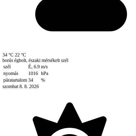
34 °C
22 °C
borús égbolt, északi mérsékelt szél
szél
É, 6.9
m/s
nyomás
1016
hPa
páratartalom
34
%
szombat 8. 8. 2026