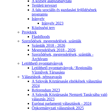
A község alapszabályzata
Területi tervezet
A falu szociális és gazdasági fejlődésének
programja
Irányelv
Irányelv 2023
Közösségi terv
Projektek
Flashfloods
Szerződések, megrendelések, számlák
Számlák 2018 - 2026
Megrendelések 2018 - 2026
Szerződések, megrendelések, számlák -
Archívum
Letölthető nyomtatványok
Letölthető nyomtatványok ⁄ Regionális
Vízművek Társasága
Választások, népszavazás
A Szlovák Köztársaság elnökének választása
2024
Referendum 2023
A Szlovák Köztársaság Nemzeti Tanácsába való
választás 2023
Európai parlamenti választások - 2024
Önkormányzati választások 2025